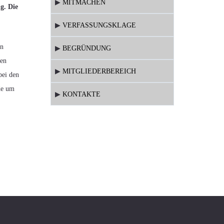
▶
MITMACHEN
g. Die
▶
VERFASSUNGSKLAGE
en
▶
BEGRÜNDUNG
hen
▶
MITGLIEDERBEREICH
ei den
de um
▶
KONTAKTE